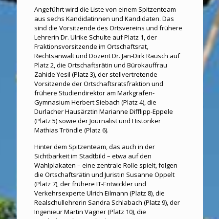
Angeführt wird die Liste von einem Spitzenteam
aus sechs Kandidatinnen und Kandidaten. Das
sind die Vorsitzende des Ortsvereins und frühere
Lehrerin Dr. Ulrike Schulte auf Platz 1, der
Fraktionsvorsitzende im Ortschaftsrat,
Rechtsanwalt und Dozent Dr. Jan-Dirk Rausch auf
Platz 2, die Ortschaftsrätin und Bürokauffrau
Zahide Yesil (Platz 3), der stellvertretende
Vorsitzende der Ortschaftsratsfraktion und
frühere Studiendirektor am Markgrafen-
Gymnasium Herbert Siebach (Platz 4), die
Durlacher Hausärztin Marianne Difflipp-Eppele
(Platz 5) sowie der Journalist und Historiker
Mathias Tröndle (Platz 6).
Hinter dem Spitzenteam, das auch in der
Sichtbarkeit im Stadtbild – etwa auf den
Wahlplakaten – eine zentrale Rolle spielt, folgen
die Ortschaftsrätin und Juristin Susanne Oppelt
(Platz 7), der frühere IT-Entwickler und
Verkehrsexperte Ulrich Eilmann (Platz 8), die
Realschullehrerin Sandra Schlabach (Platz 9), der
Ingenieur Martin Vagner (Platz 10), die