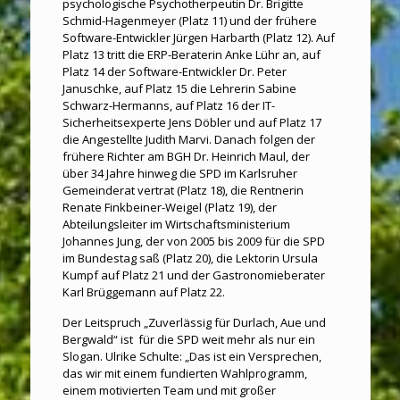
psychologische Psychotherpeutin Dr. Brigitte
Schmid-Hagenmeyer (Platz 11) und der frühere
Software-Entwickler Jürgen Harbarth (Platz 12). Auf
Platz 13 tritt die ERP-Beraterin Anke Lühr an, auf
Platz 14 der Software-Entwickler Dr. Peter
Januschke, auf Platz 15 die Lehrerin Sabine
Schwarz-Hermanns, auf Platz 16 der IT-
Sicherheitsexperte Jens Döbler und auf Platz 17
die Angestellte Judith Marvi. Danach folgen der
frühere Richter am BGH Dr. Heinrich Maul, der
über 34 Jahre hinweg die SPD im Karlsruher
Gemeinderat vertrat (Platz 18), die Rentnerin
Renate Finkbeiner-Weigel (Platz 19), der
Abteilungsleiter im Wirtschaftsministerium
Johannes Jung, der von 2005 bis 2009 für die SPD
im Bundestag saß (Platz 20), die Lektorin Ursula
Kumpf auf Platz 21 und der Gastronomieberater
Karl Brüggemann auf Platz 22.
Der Leitspruch „Zuverlässig für Durlach, Aue und
Bergwald“ ist für die SPD weit mehr als nur ein
Slogan. Ulrike Schulte: „Das ist ein Versprechen,
das wir mit einem fundierten Wahlprogramm,
einem motivierten Team und mit großer