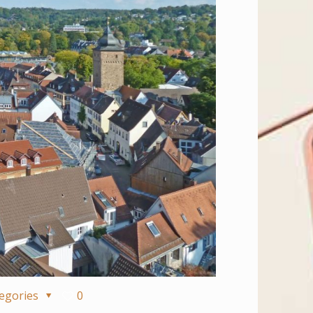
egories
0