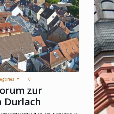
egories
0
forum zur
n Durlach