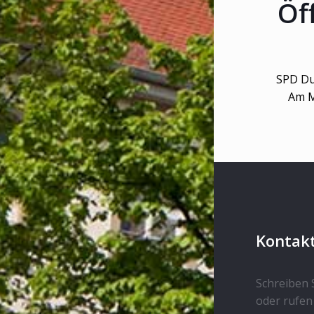
Öf
SPD Du
Am M
Kontak
Schreiben S
oder rufen 