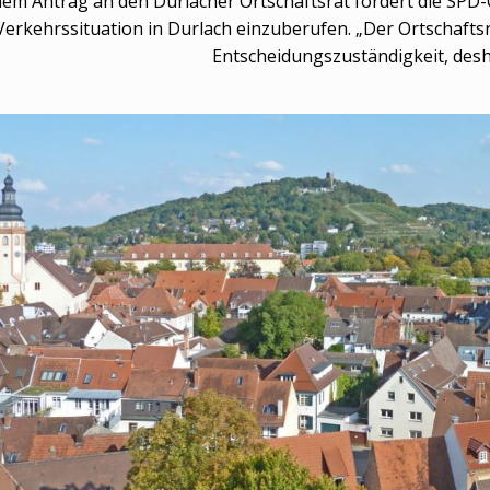
em Antrag an den Durlacher Ortschaftsrat fordert die SPD-
Verkehrssituation in Durlach einzuberufen. „Der Ortschafts
Entscheidungszuständigkeit, des