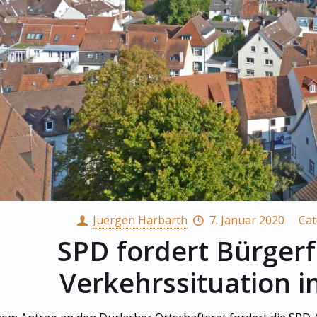
Juergen Harbarth
7. Januar 2020
Cat
SPD fordert Bürger
Verkehrssituation i