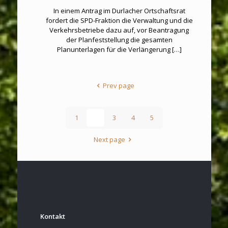
In einem Antrag im Durlacher Ortschaftsrat
fordert die SPD-Fraktion die Verwaltung und die
Verkehrsbetriebe dazu auf, vor Beantragung
der Planfeststellung die gesamten
Planunterlagen für die Verlängerung
[…]
Prev page
1
2
3
4
5
Next page
Kontakt